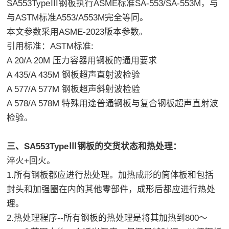
SA553TypeⅢ钢板执行ASME标准SA-553/SA-553M，与
与ASTM标准A553/A553M完全等同。
本文参数采用ASME-2023版本参数。
引用标准：ASTM标准:
A 20/A 20M 压力容器用钢板的通用要求
A 435/A 435M 钢板超声直射波检验
A 577/A 577M 钢板超声斜射波检验
A 578/A 578M 特殊用途普通钢板与复合钢板超声直射波
检验。
三、SA553TypeⅢ钢板的交货状态和热处理：
淬火+回火。
1.所有钢板都应进行热处理。加热成形的筒体板和包括
封头和加强圈在内的其他零部件，成形后都应进行热处
理。
2.热处理程序--所有钢板的热处理是将其加热到800～