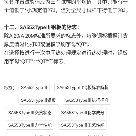
每套冲击试验值应为三个试样的平均值，其中只能有一
个值低于*小规定值27J，但对全尺寸试样不得低于20J。
十二、SA553TypeⅢ钢板的标志：
除A 20/A 20M标准所要求的标志外，每张钢板根据订货
厚度清晰地打印或漏模喷刷字母“QT”。
在选择按进行一次中间热处理规定进行热处理时，钢板
用字母“QTT”**“QT”作标志。
SA553TypeⅢ
SA553TypeⅢ钢板标准解析
标签：
SA553TypeⅢ钢板
SA553TypeⅢ执行标准
SA553TypeⅢ交货状态
SA553TypeⅢ化学成分
SA553TypeⅢ力学性能
SA553TypeⅢ工艺性能