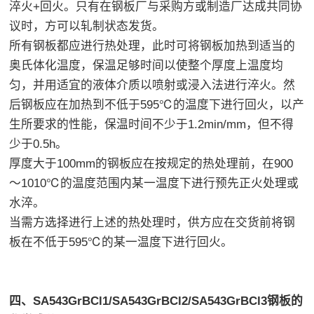
淬火+回火。只有在钢板厂与采购方或制造厂达成共同协
议时，方可以轧制状态发货。
所有钢板都应进行热处理，此时可将钢板加热到适当的
奥氏体化温度，保温足够时间以使整个厚度上温度均
匀，并用适宜的液体介质以喷射或浸入法进行淬火。然
后钢板应在加热到不低于595℃的温度下进行回火，以产
生所要求的性能，保温时间不少于1.2min/mm，但不得
少于0.5h。
厚度大于100mm的钢板应在按规定的热处理前，在900
～1010℃的温度范围内某一温度下进行预先正火处理或
水淬。
当需方选择进行上述的热处理时，供方应在交货前将钢
板在不低于595℃的某一温度下进行回火。
四、SA543GrBCl1/SA543GrBCl2/SA543GrBCl3钢板的