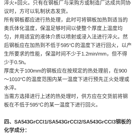
淬火+回火。只有在钢板厂与采购方或制造厂达成共同协
议时，方可以轧制状态发货。
所有钢板都应进行热处理，此时可将钢板加热到适当的
奥氏体化温度，保温足够时间以使整个厚度上温度均
匀，并用适宜的液体介质以喷射或浸入法进行淬火。然
后钢板应在加热到不低于595℃的温度下进行回火，以产
生所要求的性能，保温时间不少于1.2min/mm，但不得
少于0.5h。
厚度大于100mm的钢板应在按规定的热处理前，在900
～1010℃的温度范围内某一温度下进行预先正火处理或
水淬。
当需方选择进行上述的热处理时，供方应在交货前将钢
板在不低于595℃的某一温度下进行回火。
四、SA543GrCCl1/SA543GrCCl2/SA543GrCCl3钢板的
化学成分：